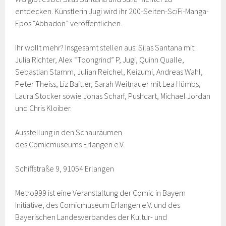
entdecken. Künstlerin Jugi wird ihr 200-Seiten-SciFi-Manga-
Epos “Abbadon” veröffentlichen.
Ihr wollt mehr? Insgesamt stellen aus: Silas Santana mit
Julia Richter, Alex “Toongrind” P, Jugi, Quinn Qualle,
Sebastian Stamm, Julian Reichel, Keizumi, Andreas Wahl,
Peter Theiss, Liz Baitler, Sarah Weitnauer mit Lea Hümbs,
Laura Stocker sowie Jonas Scharf, Pushcart, Michael Jordan
und Chris Kloiber.
Ausstellung in den Schauräumen
des Comicmuseums Erlangen e.V.
Schiffstraße 9, 91054 Erlangen
Metro999 ist eine Veranstaltung der Comic in Bayern
Initiative, des Comicmuseum Erlangen e.V. und des
Bayerischen Landesverbandes der Kultur- und