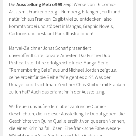
Die
Ausstellung
Metro999
zeigt Werke von 16 Comic-
Artists mit Frankenbezug – Nürnberg, Erlangen, Fürth und
natürlich aus Franken. Es gibt viel zu entdecken, also
kommt vorbei und stöbert in Mangas, Graphic Novels,
Cartoons und bestaunt Punk-Illustrationen!
Marvel-Zeichner Jonas Scharf präsentiert
unveröffentlichte, private Arbeiten. Das Fürther Duo
Pushcart stellt ihre erfolgreiche Indie-Manga-Serie
“Remembering Gale” aus und Michael Jordan zeigt u.a.
seine Arbeit für die Reihe “Wie geht es dir?”. Was der
Urbayer und Trachtman-Zeichner Chris Kloiber mit Franken
zu tun hat? Auch das erfahrt ihr in der Ausstellung.
Wir freuen uns außerdem über zahlreiche Comic-
Geschichten, die in dieser Ausstellung ihr Debüt geben! Die
Geschichte von Quinn Qualle erzählt von queeren Nonnen,
die einen Kriminalfall lösen. Eine fränkische Fabelwesen-
WG gibt es bei Silas Santana und Julia Richter zu